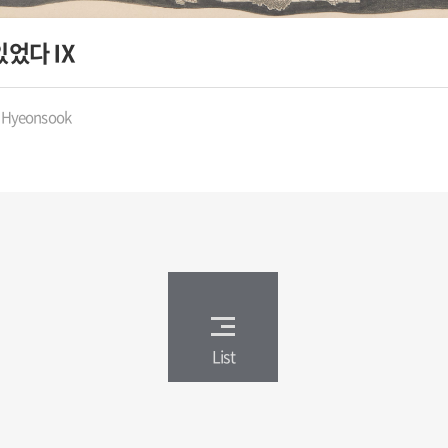
있었다 Ⅸ
 Hyeonsook
List