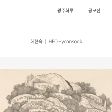
광주화루
공모전
허현숙
HEO Hyeonsook
|