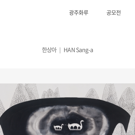
광주화루
공모전
한상아
HAN Sang-a
|