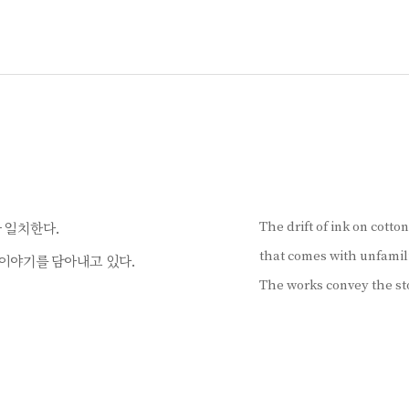
The drift of ink on cotto
 일치한다.
that comes with unfamili
 이야기를 담아내고 있다.
The works convey the stor